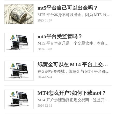
mt5平台自己可以出金吗？
MT5 平台本身不可以出金。因为 MT5 只是一款交易软件，相当于中介，并不具备出金的功能。出金通常需要通过与 MT5 软件连接的经纪商的后台系统来操作，具体步骤一般如下：登录经纪商账户后台：通常需要通过经纪商提供···
2025-01-07
mt5平台受监管吗？
MT5 平台本身只是一个交易软件，本身不受监管，但使用 MT5 软件的经纪商需要受到监管13.以下是一些常见的对经纪商进行监管的权威机构：英国金融行为监管局（FCA）：在国际金融监管领域具有较高的权威性和严格性，对金···
2025-01-03
纸黄金可以在 MT4 平台上交易吗？
在金融投资领域，纸黄金与 MT4 平台都备受投资者关注。那么，纸黄金是否可以在 MT4 平台上交易呢？首先要明确纸黄金的性质。纸黄金是一种个人凭证式黄金，投资者按银行报价在账面上买卖 “虚拟” 黄金，通过把握国际···
2024-12-24
MT4怎么开户?如何下载mt4？
MT4 开户步骤选择正规交易商：这是开户的关键第一步。需综合考虑交易商的监管资质，如是否受美国的 NFA、英国的 FCA 或澳大利亚的 ASIC 等权威机构监管；市场声誉，可通过查看用户评价、行业口碑等来了解；交易成本，···
2024-12-11