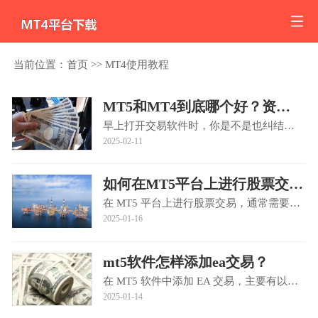
当前位置：
首页
>>
MT4使用教程
MT5和MT4到底哪个好？资深交易员揭秘5个关键抉择点
早上打开交易软件时，你是不是也纠结过该用MT4还是升级到MT5？去年有个外汇新手朋友，刚开户就误把MT5当成了MT4的更新版本，结果发现EA脚本全部失效，差点错过一波黄金行情。今天我们就用最接地气的方式，拆解这两个···
2025-02-11
如何在MT5平台上进行股票交易？
在 MT5 平台上进行股票交易，通常需要以下步骤：选择合适的经纪商并开户选择经纪商：选择一家受正规监管且信誉良好的经纪商，如英国 FCA、澳洲 ASIC 等监管的平台，可参考ATFX等知名经纪商。开设账户：访问所选经纪商···
2025-01-16
mt5软件怎样添加ea交易？
在 MT5 软件中添加 EA 交易，主要有以下几种方法：使用 MT5 自带的 EA 市场登录 MT5 账户：打开 MT5 软件，输入账号和密码登录到您的交易账户。进入市场栏目：在 MT5 平台的导航栏或菜单中找到 “市场” 选项并点击进···
2025-01-14